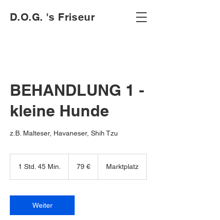
D.O.G. 's Friseur
BEHANDLUNG 1 -
kleine Hunde
z.B. Malteser, Havaneser, Shih Tzu
79
Euro
1 Std. 45 Min.
1
79 €
Marktplatz
S
t
d
4
Weiter
5